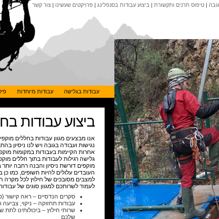
ובה
|
טיפוס תרנים ותקשורת
|
ביצוע עבודות בסנפלינג
|
פרויקטים שעשינו
|
צור קשר
עבודות בגלישה
עבודות מיוחדות
פיק
ביצוע עבודות בח
אנו מבצעים מגוון עבודות בחללים מוקפי
נגישות ועבודה בגובה ויש לנו ניסיון בהת
אחרות הקיימות בעבודות במקומות מוקפי
גלישה רגילות לעבודות בתוך חללים מוק
מוקפים דורשת ניסיון והבנה רחבה יותר 
העובדים עלולים להיות חשופים, כמו כן ב
למצבים מסובכים של חילוץ לכל מקרה ח
לעמוד לשרותכם למגוון סוגים של עבודות
סקרים הנדסיים – ראה קישור (פר
עבודות תחזוקה – ניקוי, צביעה וכו
שרותי חילוץ – ביכולותינו לתת 
שלכם