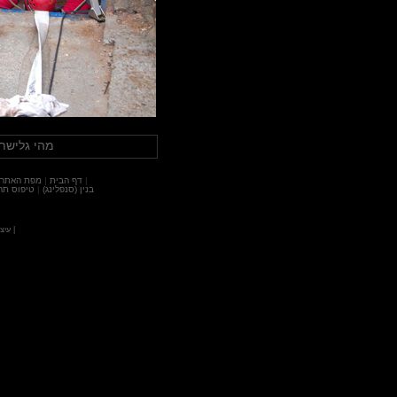
מהי גלישת 
|
דף הבית
|
מפת האתר
בנין (סנפלינג)
|
טיפוס תר
|
עיצו