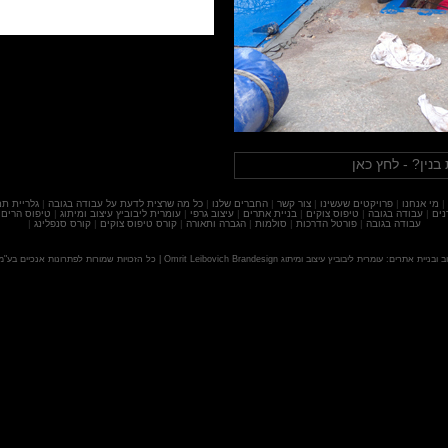
בנין? - לחץ כאן
|
מי אנחנו
|
פרויקטים שעשינו
|
צור קשר
|
החברים שלנו
|
כל מה שרצית לדעת על עבודה בגובה
|
גלריית תמ
נים
|
עבודה בגובה
|
טיפוס צוקים
|
בניית אתרים
|
עיצוב גרפי
|
עומרית ליבוביץ עיצוב ומיתוג
|
טיפוס הרים
עבודה בגובה
|
פורטל הדרכות
|
סולמות
|
הגברה ותאורה
|
קורס טיפוס צוקים
|
קורס סנפלינג
|
ב ובניית אתרים:
עומרית ליבוביץ עיצוב ומיתוג
Omrit Leibovich Brandesign
|
כל הזכויות שמורות לפתרונות אנכיים בע"