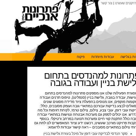
ויקטים שעשינו
|
צור קשר
ות בגלישה
עבודות מיוחדות
פיקוח
תרונות למהנדסים בתחום
לישת בניין ועבודה בגובה
גרת הפעילות שלנו אנו מספקים פתרונות למהנדסים בתחום
ישות, עבודה בגובה, גלישת בניין (סנפלינג), טיפוס תרנים ועבודה
ומות מוקפים, אנו מנוסים בהפעלת ציוד מדידה מסוגים שונים
וגלים לבצע בדיקות עבורכם במתארי גובה ועומק מסובכים, כולל:
קות עובי דופן, עובי צבע, צילום, צילום טרמי, לקיחת דגימות וכל מה
רש. אנו יכולים לספק גם מערכות אבטחה ונגישות במתארי עבודה
בה כולל התקנת קווי חיים ומערכות תנועה במרחב ורטיקלי. בנוסף
בות פרויקט מורכב שעשינו, רכשנו ידע וציוד המאפשרים לנו לתת גם
תי צילום במתארים מסובכים – ראה קישור עבודות לדוגמא:
סקר הנדסי לבדיקת עובי דופן על מיכל בעזרת גלישת בניין