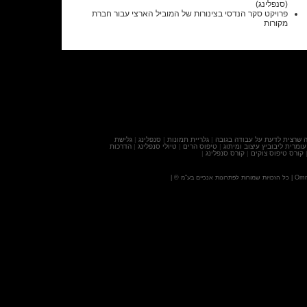
(סנפלינג)
פרויקט סקר הנדסי בצינורות של המוביל הארצי עבור חברת
מקורות
 שרצית לדעת על עבודה בגובה
|
גלריית תמונות
|
סנפלינג
|
גלישת
עומרית ליבוביץ עיצוב ומיתוג
|
טיפוס הרים
|
טיולי סנפלינג
|
הדרכות
קורס טיפוס צוקים
|
קורס סנפלינג
|
Omri
|
כל הזכויות שמורות לפתרונות אנכיים בע"מ ©
|